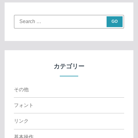
S
e
a
r
c
h
f
カテゴリー
o
r
:
その他
フォント
リンク
基本操作