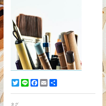
tt
e
c
ail
er
e
b
o
o
k
T
Li
F
E
共
wi
n
a
m
有
tt
e
c
ail
er
e
タグ