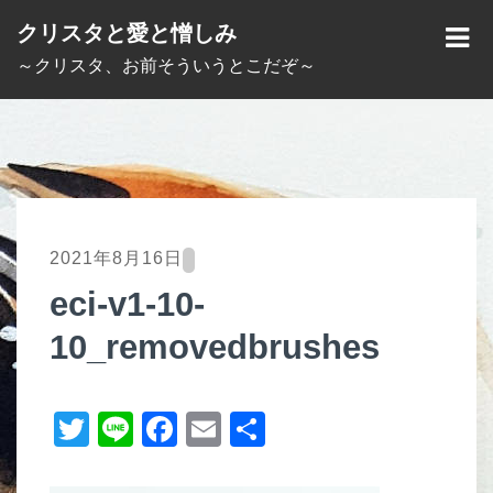
S
クリスタと愛と憎しみ
k
M
～クリスタ、お前そういうとこだぞ～
i
E
p
N
t
U
o
c
o
2021年8月16日
n
eci-v1-10-
t
10_removedbrushes
e
n
t
T
Li
F
E
共
wi
n
a
m
有