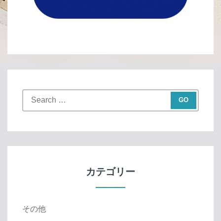
S
e
a
r
c
h
f
カテゴリー
o
r
:
その他