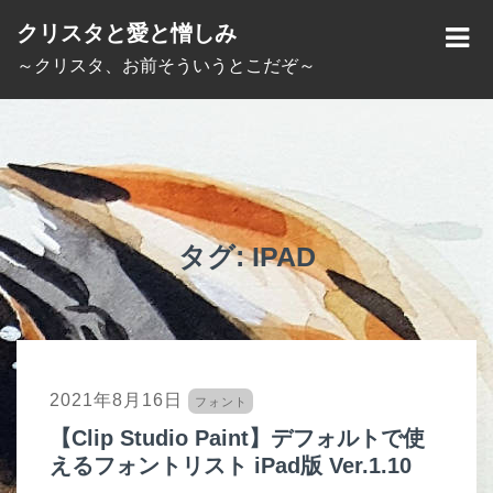
S
クリスタと愛と憎しみ
k
M
～クリスタ、お前そういうとこだぞ～
i
E
p
N
t
U
o
c
o
タグ:
IPAD
n
t
e
n
2021年8月16日
フォント
t
【Clip Studio Paint】デフォルトで使
えるフォントリスト iPad版 Ver.1.10