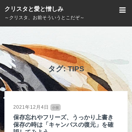
S
クリスタと愛と憎しみ
k
M
～クリスタ、お前そういうとこだぞ～
i
E
p
N
t
U
o
c
o
タグ:
TIPS
n
t
e
n
2021年12月4日
小技
t
保存忘れやフリーズ、うっかり上書き
保存の時は「キャンバスの復元」を確
認してみよう