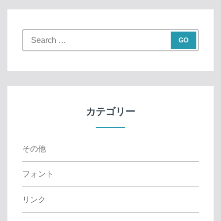
S
e
a
r
c
h
f
カテゴリー
o
r
:
その他
フォント
リンク