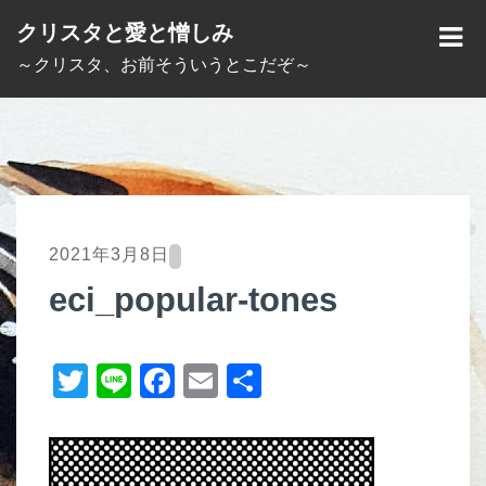
S
クリスタと愛と憎しみ
k
M
～クリスタ、お前そういうとこだぞ～
i
E
p
N
t
U
o
c
o
2021年3月8日
n
eci_popular-tones
t
e
T
Li
F
E
共
n
t
wi
n
a
m
有
tt
e
c
ail
er
e