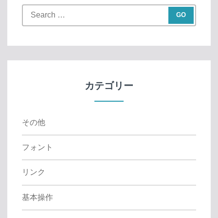
S
e
a
r
c
h
f
カテゴリー
o
r
:
その他
フォント
リンク
基本操作