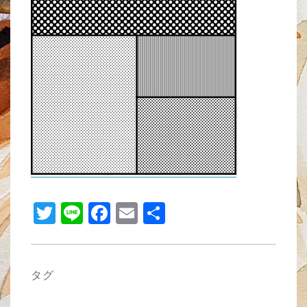
b
o
o
k
T
Li
F
E
共
wi
n
a
m
有
tt
e
c
ail
er
e
タグ
b