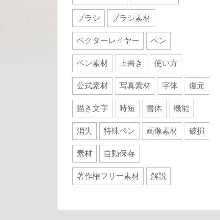
ブラシ
ブラシ素材
ベクターレイヤー
ペン
ペン素材
上書き
使い方
公式素材
写真素材
字体
復元
描き文字
時短
書体
機能
消失
特殊ペン
画像素材
破損
素材
自動保存
著作権フリー素材
解説