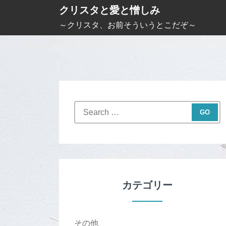
S
クリスタと愛と憎しみ
k
～クリスタ、お前そういうとこだぞ～
i
p
t
o
c
S
o
e
n
a
t
r
c
e
h
n
f
カテゴリー
t
o
r
:
その他