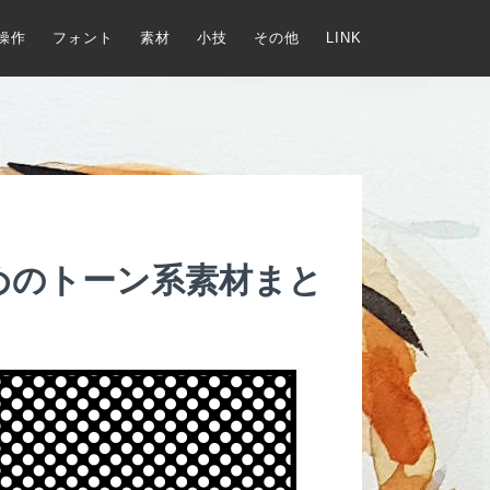
操作
フォント
素材
小技
その他
LINK
めのトーン系素材まと