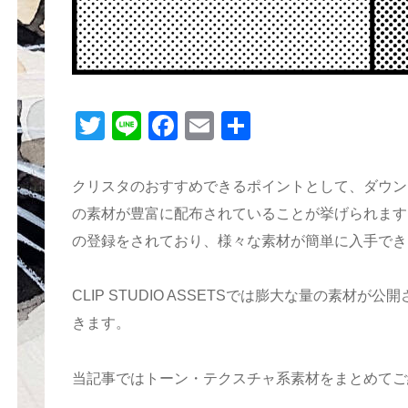
T
Li
F
E
共
wi
n
a
m
有
tt
e
c
ail
クリスタのおすすめできるポイントとして、ダウン
er
e
の素材が豊富に配布されていることが挙げられます
b
の登録をされており、様々な素材が簡単に入手でき
o
o
CLIP STUDIO ASSETSでは膨大な量の素材
k
きます。
当記事ではトーン・テクスチャ系素材をまとめてご