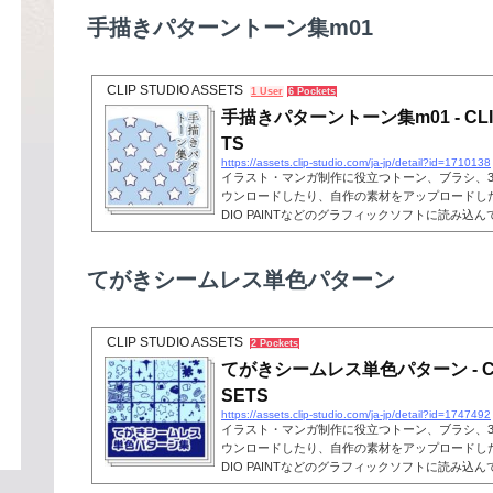
手描きパターントーン集m01
CLIP STUDIO ASSETS
1 User
6 Pockets
手描きパターントーン集m01 - CLIP
TS
https://assets.clip-studio.com/ja-jp/detail?id=1710138
イラスト・マンガ制作に役立つトーン、ブラシ、
ウンロードしたり、自作の素材をアップロードしたり
DIO PAINTなどのグラフィックソフトに読み込
てがきシームレス単色パターン
CLIP STUDIO ASSETS
2 Pockets
てがきシームレス単色パターン - CLI
SETS
https://assets.clip-studio.com/ja-jp/detail?id=1747492
イラスト・マンガ制作に役立つトーン、ブラシ、
ウンロードしたり、自作の素材をアップロードしたり
DIO PAINTなどのグラフィックソフトに読み込