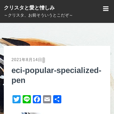
S
クリスタと愛と憎しみ
k
M
～クリスタ、お前そういうとこだぞ～
i
E
p
N
t
U
o
c
o
2021年8月14日
n
eci-popular-specialized-
t
pen
e
n
t
T
Li
F
E
共
wi
n
a
m
有