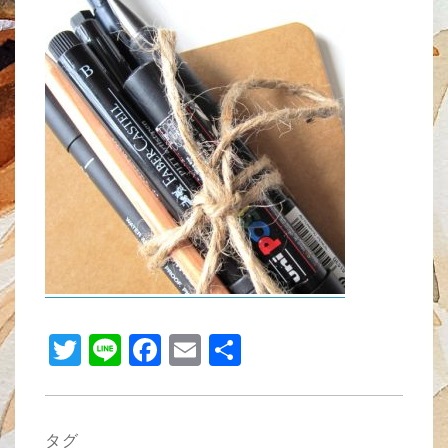
tt
e
c
ail
er
e
b
o
o
k
T
Li
F
E
共
wi
n
a
m
有
tt
e
c
ail
er
e
タグ