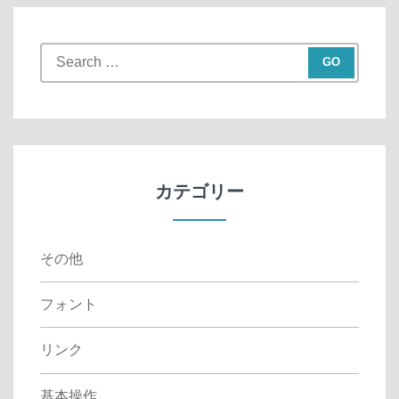
S
e
a
r
c
h
f
カテゴリー
o
r
:
その他
フォント
リンク
基本操作