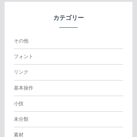
h
f
カテゴリー
o
r
:
その他
フォント
リンク
基本操作
小技
未分類
素材