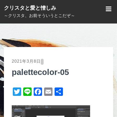
S
クリスタと愛と憎しみ
k
M
～クリスタ、お前そういうとこだぞ～
i
E
p
N
t
U
o
c
o
2021年3月8日
n
palettecolor-05
t
e
T
Li
F
E
共
n
t
wi
n
a
m
有
tt
e
c
ail
er
e