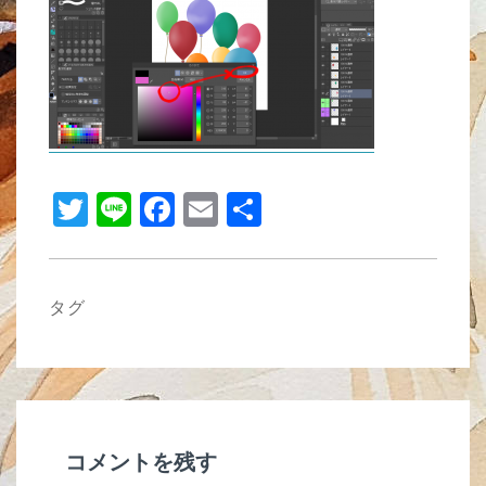
b
o
o
k
T
Li
F
E
共
wi
n
a
m
有
tt
e
c
ail
er
e
タグ
b
o
o
k
コメントを残す