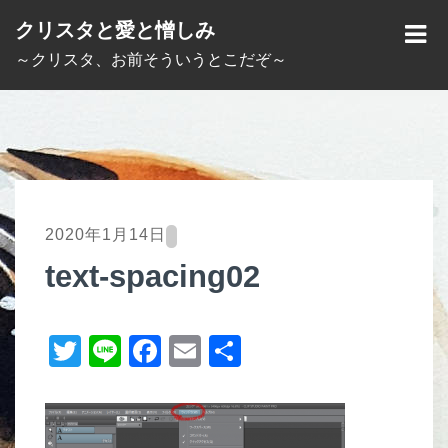
S
クリスタと愛と憎しみ
k
M
～クリスタ、お前そういうとこだぞ～
i
E
p
N
t
U
o
c
o
2020年1月14日
n
text-spacing02
t
e
T
Li
F
E
共
n
t
wi
n
a
m
有
tt
e
c
ail
er
e