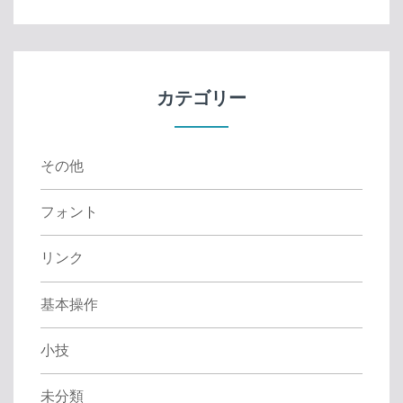
a
r
c
h
f
カテゴリー
o
r
:
その他
フォント
リンク
基本操作
小技
未分類