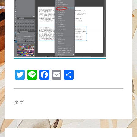
b
o
o
k
T
Li
F
E
共
wi
n
a
m
有
tt
e
c
ail
er
e
タグ
b
o
o