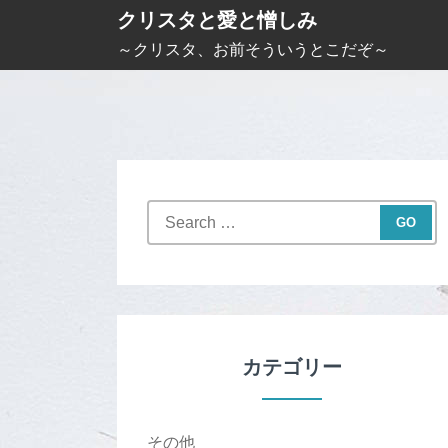
S
クリスタと愛と憎しみ
k
～クリスタ、お前そういうとこだぞ～
i
p
t
o
c
S
o
e
n
a
t
r
c
e
h
n
f
カテゴリー
t
o
r
:
その他