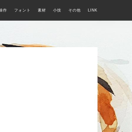
操作
フォント
素材
小技
その他
LINK