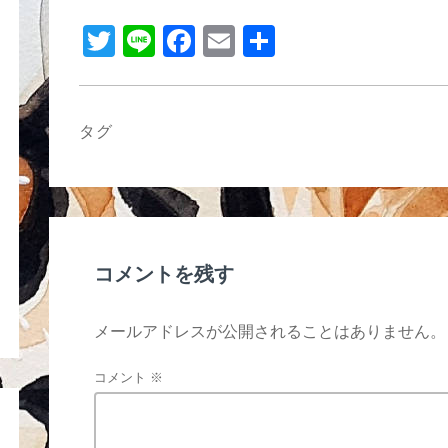
b
T
Li
F
E
共
o
wi
n
a
m
有
o
tt
e
c
ail
k
er
e
タグ
b
o
o
k
コメントを残す
メールアドレスが公開されることはありません。
コメント
※