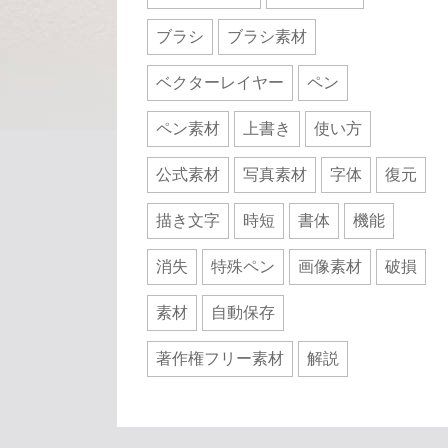
ブラシ
ブラシ素材
ベクターレイヤー
ペン
ペン素材
上書き
使い方
公式素材
写真素材
字体
復元
描き文字
時短
書体
機能
消失
特殊ペン
画像素材
破損
素材
自動保存
著作権フリー素材
解説