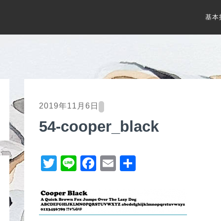
基本
2019年11月6日
54-cooper_black
T
Li
F
E
共
wi
n
a
m
有
tt
e
c
ail
er
e