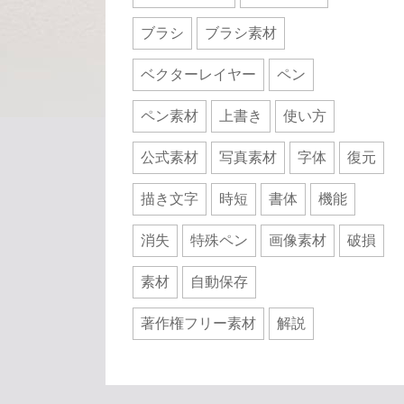
ブラシ
ブラシ素材
ベクターレイヤー
ペン
ペン素材
上書き
使い方
公式素材
写真素材
字体
復元
描き文字
時短
書体
機能
消失
特殊ペン
画像素材
破損
素材
自動保存
著作権フリー素材
解説