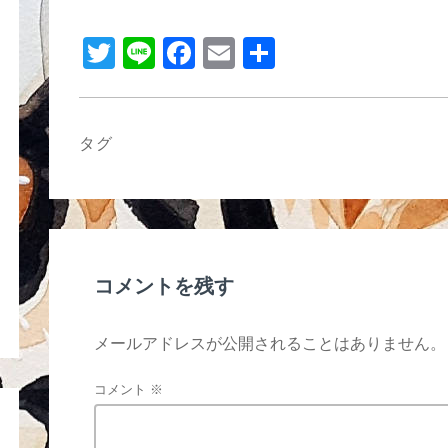
b
o
T
Li
F
E
共
o
wi
n
a
m
有
k
tt
e
c
ail
er
e
タグ
b
o
o
k
コメントを残す
メールアドレスが公開されることはありません。
コメント
※