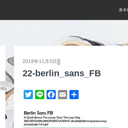
基本
2019年11月3日
22-berlin_sans_FB
T
Li
F
E
共
wi
n
a
m
有
tt
e
c
ail
er
e