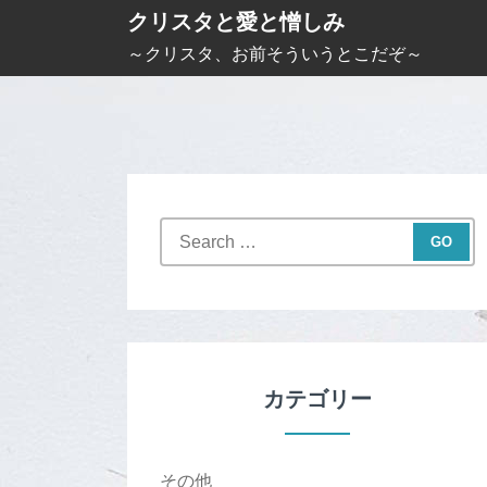
S
クリスタと愛と憎しみ
k
～クリスタ、お前そういうとこだぞ～
i
p
t
o
c
S
o
e
n
a
t
r
c
e
h
n
f
カテゴリー
t
o
r
:
その他