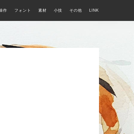
操作
フォント
素材
小技
その他
LINK