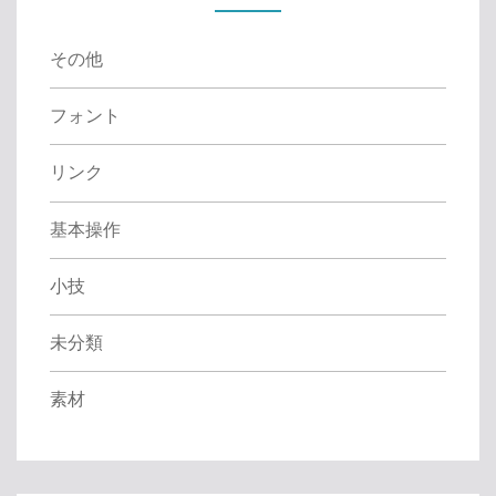
r
:
その他
フォント
リンク
基本操作
小技
未分類
素材