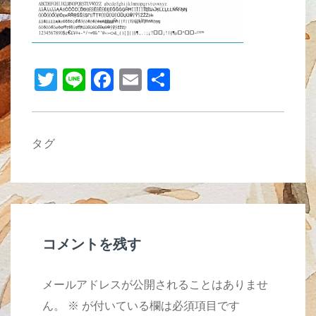
b
o
o
T
Li
F
E
共
k
wi
n
a
m
有
tt
e
c
ail
er
e
タグ
b
o
o
k
コメントを残す
メールアドレスが公開されることはありませ
ん。
※
が付いている欄は必須項目です