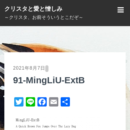
S
クリスタと愛と憎しみ
k
M
～クリスタ、お前そういうとこだぞ～
i
E
p
N
t
U
o
c
o
2021年8月7日
n
91-MingLiU-ExtB
t
e
T
Li
F
E
共
n
t
wi
n
a
m
有
tt
e
c
ail
er
e