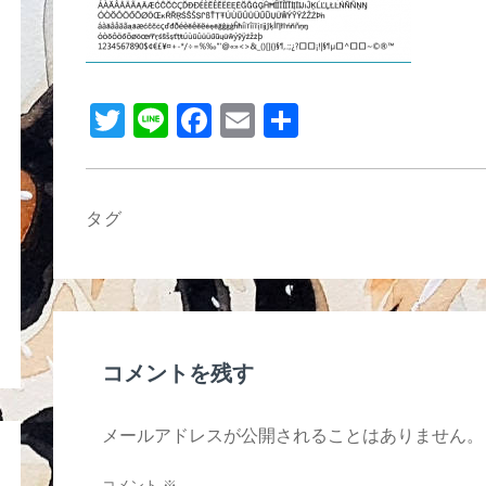
b
o
o
k
T
Li
F
E
共
wi
n
a
m
有
tt
e
c
ail
er
e
タグ
b
o
o
k
コメントを残す
メールアドレスが公開されることはありません。
コメント
※