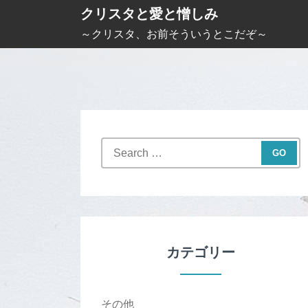
S
クリスタと愛と憎しみ
k
～クリスタ、お前そういうとこだぞ～
i
p
t
o
c
S
o
e
n
a
t
r
c
e
h
n
f
カテゴリー
t
o
r
:
その他