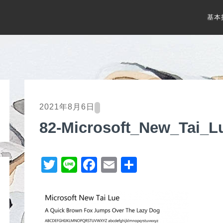
基本
2021年8月6日
82-Microsoft_New_Tai_L
T
Li
F
E
共
wi
n
a
m
有
tt
e
c
ail
er
e