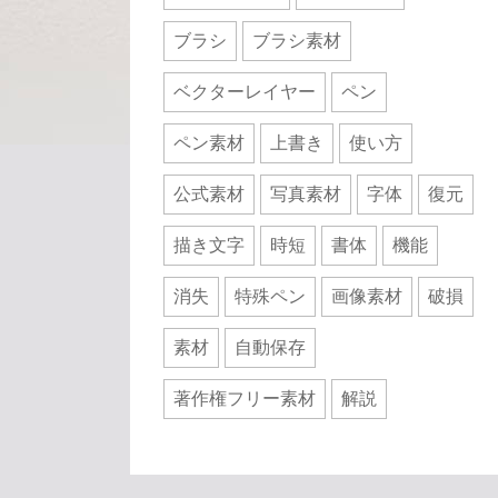
ブラシ
ブラシ素材
ベクターレイヤー
ペン
ペン素材
上書き
使い方
公式素材
写真素材
字体
復元
描き文字
時短
書体
機能
消失
特殊ペン
画像素材
破損
素材
自動保存
著作権フリー素材
解説