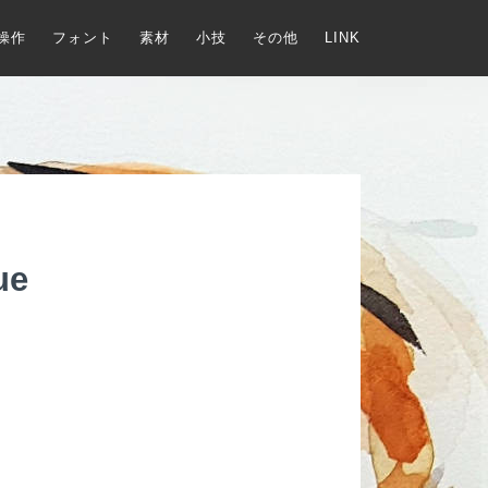
操作
フォント
素材
小技
その他
LINK
ue