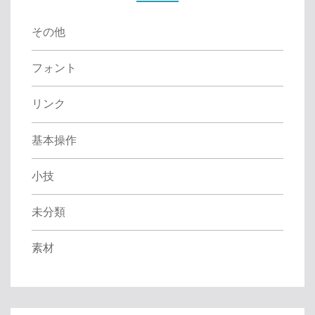
r
:
その他
フォント
リンク
基本操作
小技
未分類
素材