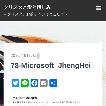
S
クリスタと愛と憎しみ
k
M
～クリスタ、お前そういうとこだぞ～
i
E
p
N
t
U
o
c
o
2021年8月6日
n
78-Microsoft_JhengHei
t
e
T
Li
F
E
共
n
t
wi
n
a
m
有
tt
e
c
ail
er
e