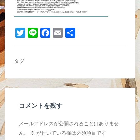
b
o
o
T
Li
F
E
共
k
wi
n
a
m
有
tt
e
c
ail
er
e
タグ
b
o
o
k
コメントを残す
メールアドレスが公開されることはありませ
ん。
※
が付いている欄は必須項目です