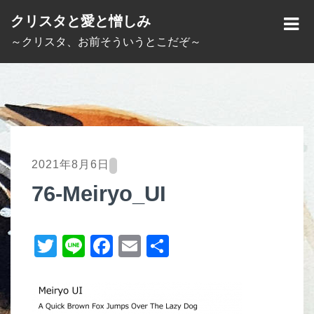
S
クリスタと愛と憎しみ
k
M
～クリスタ、お前そういうとこだぞ～
i
E
p
N
t
U
o
c
o
2021年8月6日
n
76-Meiryo_UI
t
e
T
Li
F
E
共
n
t
wi
n
a
m
有
tt
e
c
ail
er
e