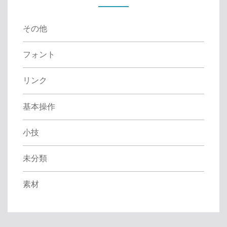
r
:
その他
フォント
リンク
基本操作
小技
未分類
素材