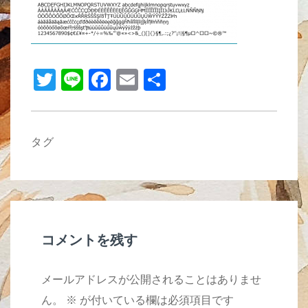
b
o
o
T
Li
F
E
共
k
wi
n
a
m
有
tt
e
c
ail
er
e
タグ
b
o
o
k
コメントを残す
メールアドレスが公開されることはありませ
ん。
※
が付いている欄は必須項目です