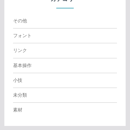
o
r
:
その他
フォント
リンク
基本操作
小技
未分類
素材