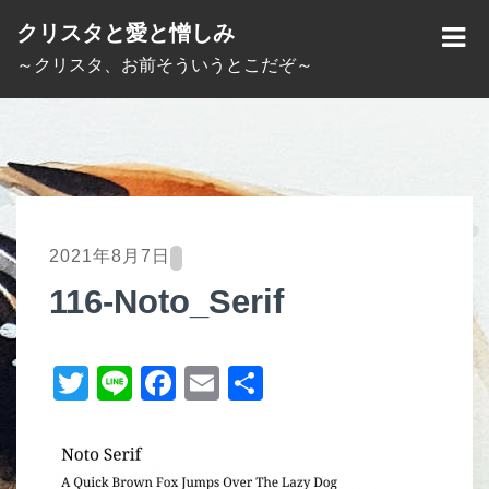
S
クリスタと愛と憎しみ
k
M
～クリスタ、お前そういうとこだぞ～
i
E
p
N
t
U
o
c
o
2021年8月7日
n
116-Noto_Serif
t
e
T
Li
F
E
共
n
t
wi
n
a
m
有
tt
e
c
ail
er
e