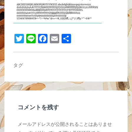
b
o
o
k
T
Li
F
E
共
wi
n
a
m
有
tt
e
c
ail
er
e
タグ
b
o
o
k
コメントを残す
メールアドレスが公開されることはありませ