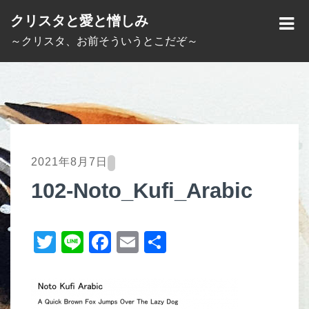
S
クリスタと愛と憎しみ
k
M
～クリスタ、お前そういうとこだぞ～
i
E
p
N
t
U
o
c
o
2021年8月7日
n
102-Noto_Kufi_Arabic
t
e
T
Li
F
E
共
n
t
wi
n
a
m
有
tt
e
c
ail
er
e