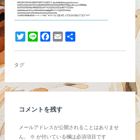
b
o
o
T
Li
F
E
共
k
wi
n
a
m
有
tt
e
c
ail
er
e
タグ
b
o
o
k
コメントを残す
メールアドレスが公開されることはありませ
ん。
※
が付いている欄は必須項目です