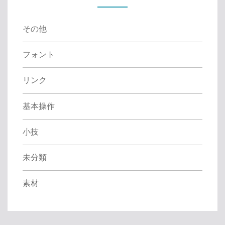
r
:
その他
フォント
リンク
基本操作
小技
未分類
素材