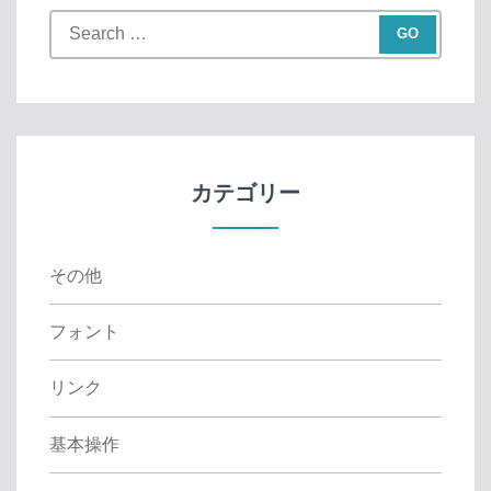
S
e
a
r
c
h
f
カテゴリー
o
r
:
その他
フォント
リンク
基本操作