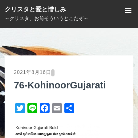
S
クリスタと愛と憎しみ
k
M
～クリスタ、お前そういうとこだぞ～
i
E
p
N
t
U
o
c
o
2021年8月16日
n
76-KohinoorGujarati
t
e
T
Li
F
E
共
n
t
wi
n
a
m
有
tt
e
c
ail
er
e