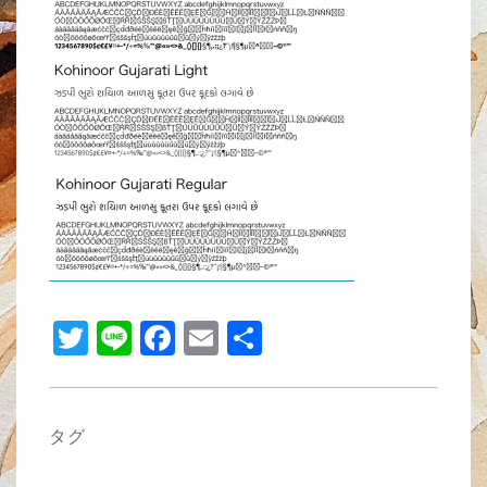
b
o
o
k
T
Li
F
E
共
wi
n
a
m
有
tt
e
c
ail
er
e
タグ
b