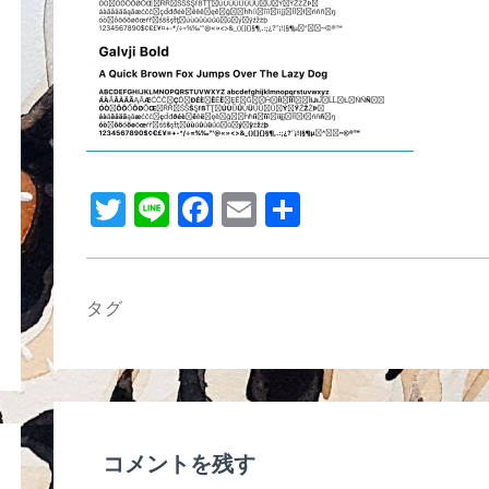
b
o
o
k
T
Li
F
E
共
wi
n
a
m
有
tt
e
c
ail
er
e
タグ
b
o
o
k
コメントを残す