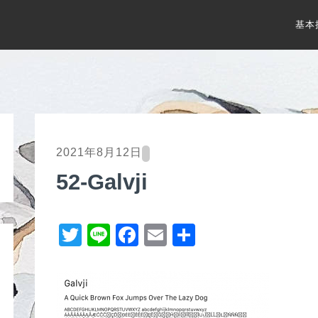
基本
2021年8月12日
52-Galvji
T
Li
F
E
共
wi
n
a
m
有
tt
e
c
ail
er
e