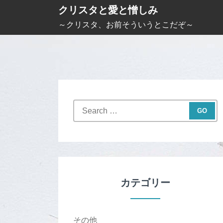
S
クリスタと愛と憎しみ
k
～クリスタ、お前そういうとこだぞ～
i
p
t
o
c
S
o
e
n
a
t
r
c
e
h
n
f
カテゴリー
t
o
r
:
その他