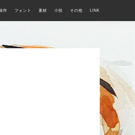
操作
フォント
素材
小技
その他
LINK