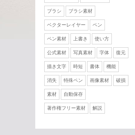
ブラシ
ブラシ素材
ベクターレイヤー
ペン
ペン素材
上書き
使い方
公式素材
写真素材
字体
復元
描き文字
時短
書体
機能
消失
特殊ペン
画像素材
破損
素材
自動保存
著作権フリー素材
解説