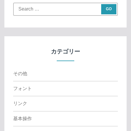
S
e
a
r
c
h
f
カテゴリー
o
r
:
その他
フォント
リンク
基本操作