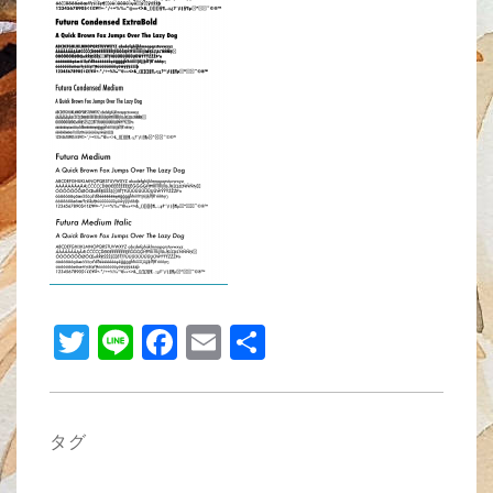
b
o
o
k
T
Li
F
E
共
wi
n
a
m
有
tt
e
c
ail
er
e
タグ
b