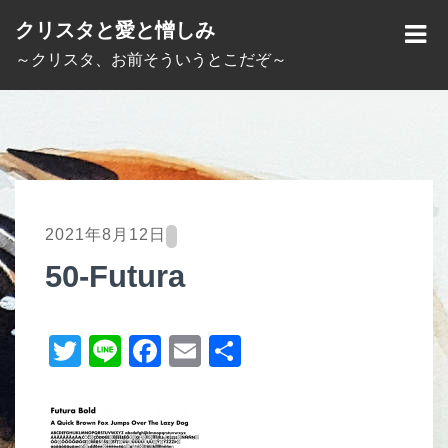
S
クリスタと愛と憎しみ
k
M
～クリスタ、お前そういうとこだぞ～
i
E
p
N
t
U
o
c
o
2021年8月12日
n
50-Futura
t
e
T
Li
F
E
共
n
t
wi
n
a
m
有
tt
e
c
ail
er
e