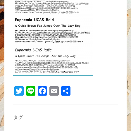
b
o
o
k
T
Li
F
E
共
wi
n
a
m
有
tt
e
c
ail
er
e
タグ
b