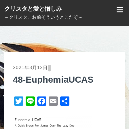
S
クリスタと愛と憎しみ
k
M
～クリスタ、お前そういうとこだぞ～
i
E
p
N
t
U
o
c
o
2021年8月12日
n
48-EuphemiaUCAS
t
e
T
Li
F
E
共
n
t
wi
n
a
m
有
tt
e
c
ail
er
e