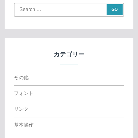
S
e
a
r
c
h
f
カテゴリー
o
r
:
その他
フォント
リンク
基本操作