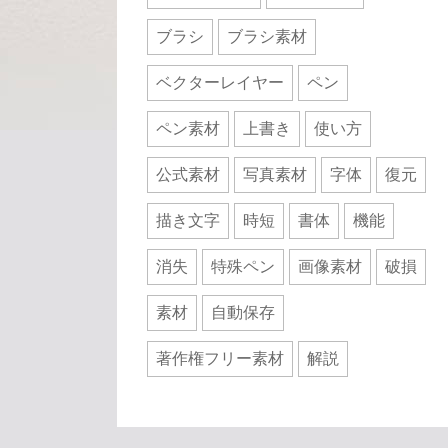
ブラシ
ブラシ素材
ベクターレイヤー
ペン
ペン素材
上書き
使い方
公式素材
写真素材
字体
復元
描き文字
時短
書体
機能
消失
特殊ペン
画像素材
破損
素材
自動保存
著作権フリー素材
解説