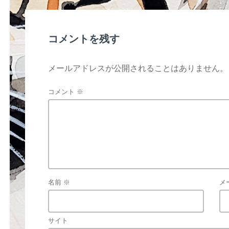
o
o
k
コメントを残す
メールアドレスが公開されることはありません。
コメント
※
名前
※
メ
サイト