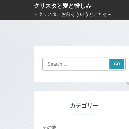
S
クリスタと愛と憎しみ
k
～クリスタ、お前そういうとこだぞ～
i
p
t
o
c
S
o
e
n
a
t
r
c
e
h
n
f
カテゴリー
t
o
r
:
その他