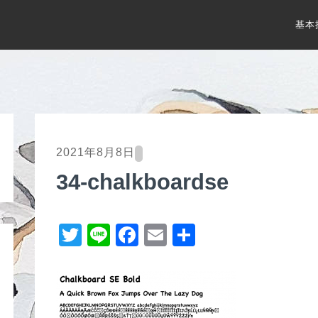
基本
2021年8月8日
34-chalkboardse
T
Li
F
E
共
wi
n
a
m
有
tt
e
c
ail
er
e