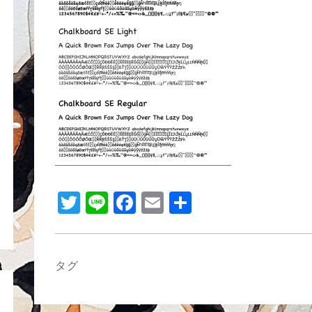
b
o
o
k
T
Li
F
E
共
wi
n
a
m
有
tt
e
c
ail
er
e
タグ
b