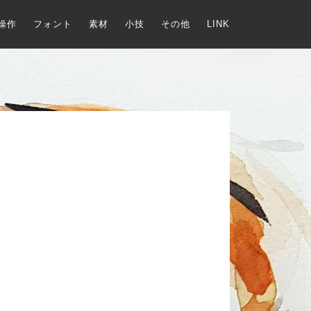
操作
フォント
素材
小技
その他
LINK