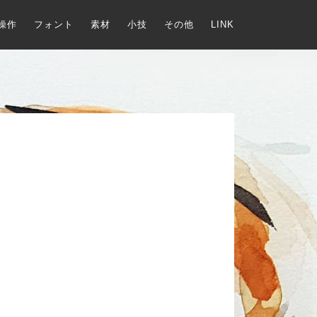
操作
フォント
素材
小技
その他
LINK