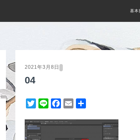
基本
2021年3月8日
04
T
Li
F
E
共
wi
n
a
m
有
tt
e
c
ail
er
e