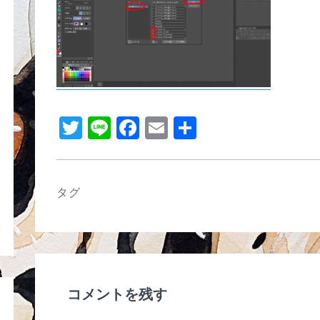
b
o
o
k
T
Li
F
E
共
wi
n
a
m
有
tt
e
c
ail
er
e
タグ
b
o
o
k
コメントを残す