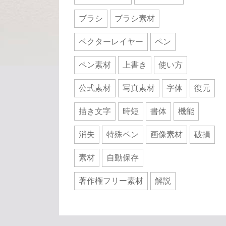
ブラシ
ブラシ素材
ベクターレイヤー
ペン
ペン素材
上書き
使い方
公式素材
写真素材
字体
復元
描き文字
時短
書体
機能
消失
特殊ペン
画像素材
破損
素材
自動保存
著作権フリー素材
解説