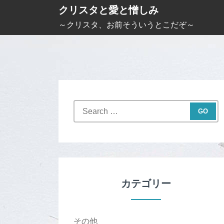
S
クリスタと愛と憎しみ
k
～クリスタ、お前そういうとこだぞ～
i
p
t
o
c
S
o
e
n
a
t
r
c
e
h
n
f
カテゴリー
t
o
r
:
その他