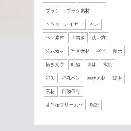
ブラシ
ブラシ素材
ベクターレイヤー
ペン
ペン素材
上書き
使い方
公式素材
写真素材
字体
復元
描き文字
時短
書体
機能
消失
特殊ペン
画像素材
破損
素材
自動保存
著作権フリー素材
解説