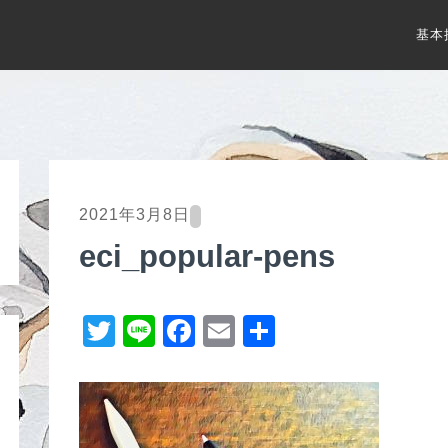
基本
2021年3月8日
eci_popular-pens
T
Li
F
E
共
wi
n
a
m
有
tt
e
c
ail
er
e