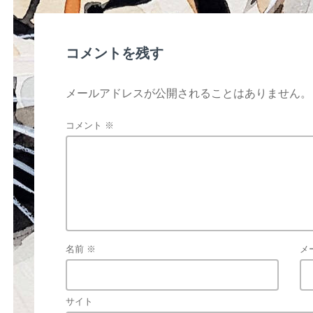
o
o
k
コメントを残す
メールアドレスが公開されることはありません。
コメント
※
名前
※
メ
サイト