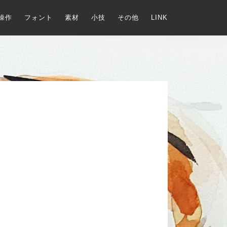
操作
フォント
素材
小技
その他
LINK