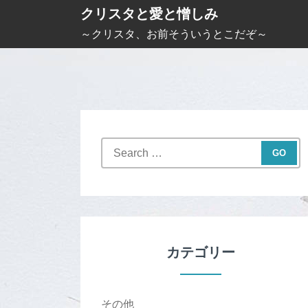
S
クリスタと愛と憎しみ
k
～クリスタ、お前そういうとこだぞ～
i
p
t
o
c
S
o
e
n
a
t
r
c
e
h
n
f
カテゴリー
t
o
r
:
その他