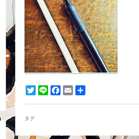
b
o
o
k
T
Li
F
E
共
wi
n
a
m
有
tt
e
c
ail
er
e
タグ
b