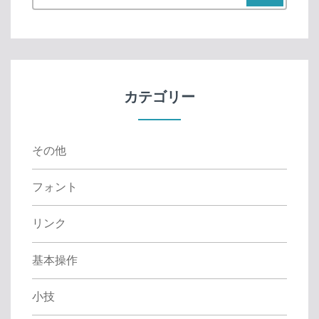
e
a
r
c
h
f
カテゴリー
o
r
:
その他
フォント
リンク
基本操作
小技