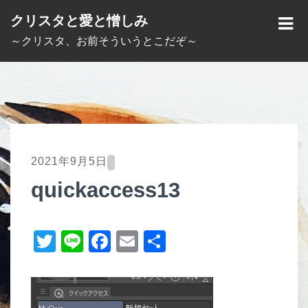
S
クリスタと愛と憎しみ
k
M
～クリスタ、お前そういうとこだぞ～
i
E
p
N
t
U
o
c
o
2021年9月5日
n
quickaccess13
t
e
T
Li
F
E
共
n
t
wi
n
a
m
有
tt
e
c
ail
er
e