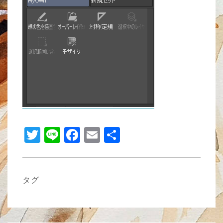
b
o
o
k
T
Li
F
E
共
wi
n
a
m
有
tt
e
c
ail
er
e
タグ
b
o