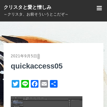
S
クリスタと愛と憎しみ
k
M
～クリスタ、お前そういうとこだぞ～
i
E
p
N
t
U
o
c
o
2021年9月5日
n
quickaccess05
t
e
T
Li
F
E
共
n
t
wi
n
a
m
有
tt
e
c
ail
er
e