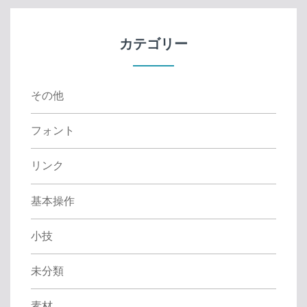
c
h
f
カテゴリー
o
r
:
その他
フォント
リンク
基本操作
小技
未分類
素材