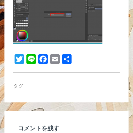
b
o
o
k
T
Li
F
E
共
wi
n
a
m
有
tt
e
c
ail
er
e
タグ
b
o
o
k
コメントを残す