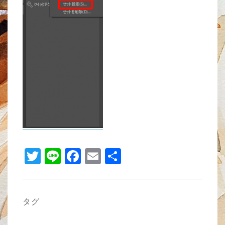
b
o
o
k
T
Li
F
E
共
wi
n
a
m
有
tt
e
c
ail
er
e
タグ
b