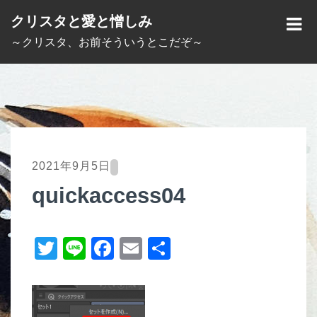
S
クリスタと愛と憎しみ
k
M
～クリスタ、お前そういうとこだぞ～
i
E
p
N
t
U
o
c
o
2021年9月5日
n
quickaccess04
t
e
T
Li
F
E
共
n
t
wi
n
a
m
有
tt
e
c
ail
er
e