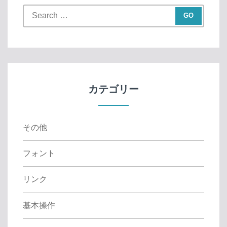
S
e
a
r
c
h
f
カテゴリー
o
r
:
その他
フォント
リンク
基本操作