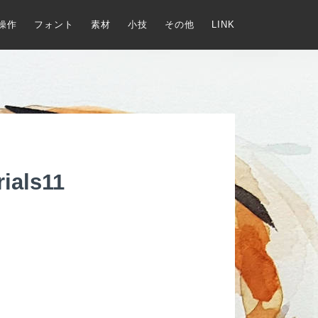
操作
フォント
素材
小技
その他
LINK
ials11