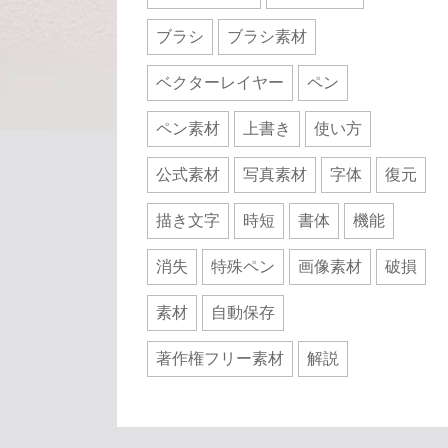
ブラシ
ブラシ素材
ベクターレイヤー
ペン
ペン素材
上書き
使い方
公式素材
写真素材
字体
復元
描き文字
時短
書体
機能
消失
特殊ペン
画像素材
破損
素材
自動保存
著作権フリー素材
解説