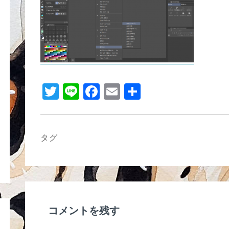
b
o
o
k
T
Li
F
E
共
wi
n
a
m
有
tt
e
c
ail
er
e
タグ
b
o
o
k
コメントを残す