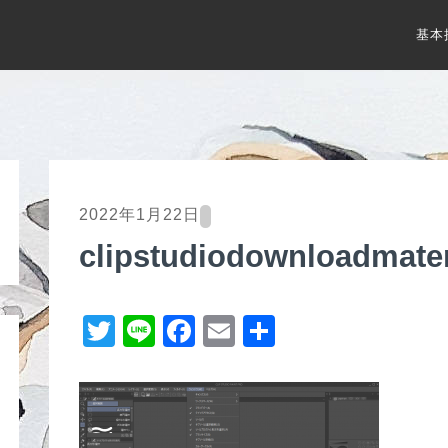
基本
2022年1月22日
clipstudiodownloadmater
T
Li
F
E
共
wi
n
a
m
有
tt
e
c
ail
er
e