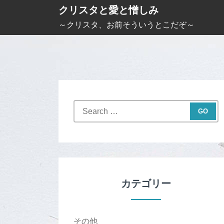
S
クリスタと愛と憎しみ
k
～クリスタ、お前そういうとこだぞ～
i
p
t
o
c
S
o
e
n
a
t
r
c
e
h
n
f
カテゴリー
t
o
r
:
その他