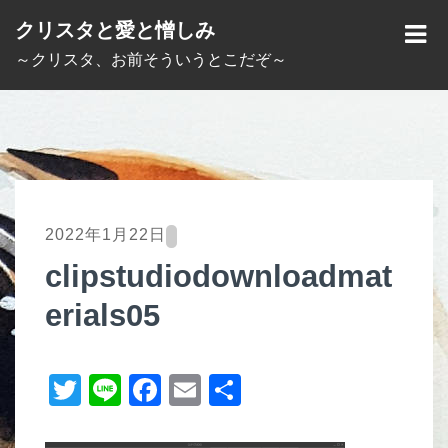
S
クリスタと愛と憎しみ
k
M
～クリスタ、お前そういうとこだぞ～
i
E
p
N
t
U
o
c
o
2022年1月22日
n
clipstudiodownloadmat
t
erials05
e
n
t
T
Li
F
E
共
wi
n
a
m
有