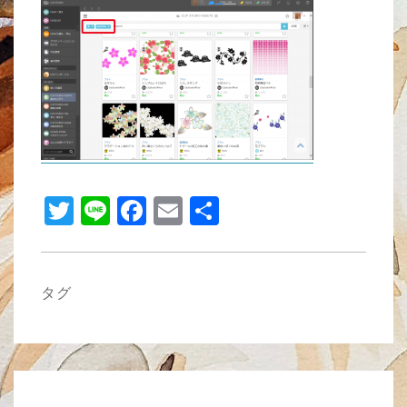
tt
e
c
ail
er
e
b
o
o
k
T
Li
F
E
共
wi
n
a
m
有
tt
e
c
ail
er
e
タグ
b
o
o