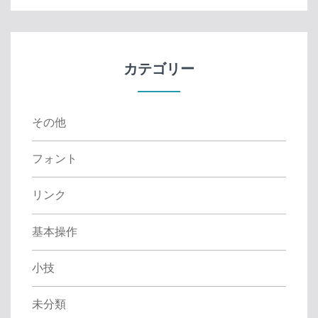
r
c
h
f
カテゴリー
o
r
:
その他
フォント
リンク
基本操作
小技
未分類