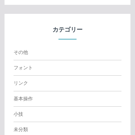
r
c
h
f
カテゴリー
o
r
:
その他
フォント
リンク
基本操作
小技
未分類