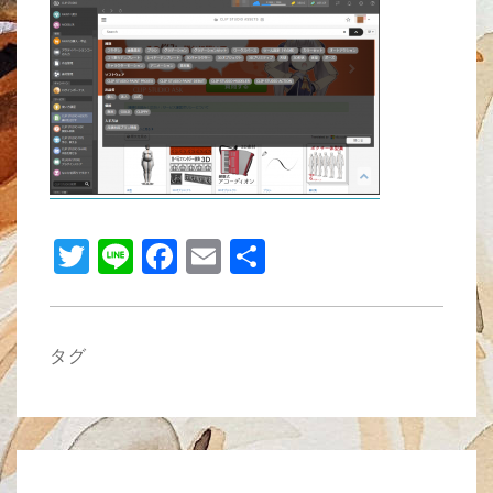
tt
e
c
ail
er
e
b
o
o
k
T
Li
F
E
共
wi
n
a
m
有
tt
e
c
ail
er
e
タグ
b
o
o