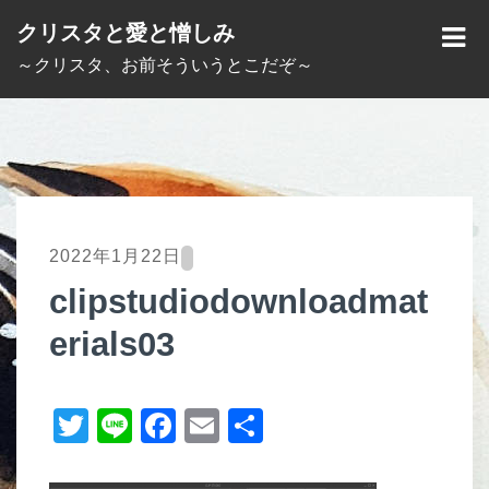
S
クリスタと愛と憎しみ
k
M
～クリスタ、お前そういうとこだぞ～
i
E
p
N
t
U
o
c
o
2022年1月22日
n
clipstudiodownloadmat
t
erials03
e
n
t
T
Li
F
E
共
wi
n
a
m
有