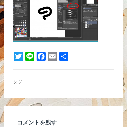
b
o
o
k
T
Li
F
E
共
wi
n
a
m
有
tt
e
c
ail
er
e
タグ
b
o
o
k
コメントを残す