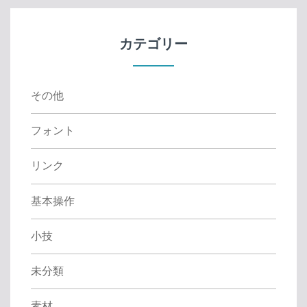
c
h
f
カテゴリー
o
r
:
その他
フォント
リンク
基本操作
小技
未分類
素材