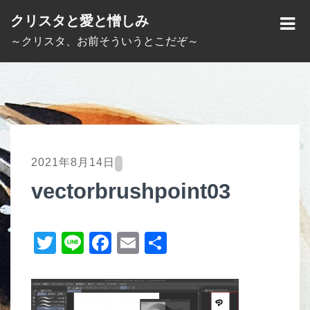
S
クリスタと愛と憎しみ
k
M
～クリスタ、お前そういうとこだぞ～
i
E
p
N
t
U
o
c
o
2021年8月14日
n
vectorbrushpoint03
t
e
T
Li
F
E
共
n
t
wi
n
a
m
有
tt
e
c
ail
er
e