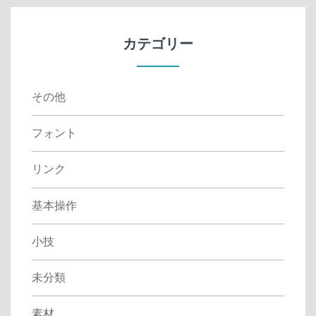
c
h
f
カテゴリー
o
r
:
その他
フォント
リンク
基本操作
小技
未分類
素材