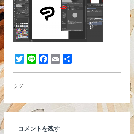
b
o
o
k
T
Li
F
E
共
wi
n
a
m
有
tt
e
c
ail
er
e
タグ
b
o
o
k
コメントを残す