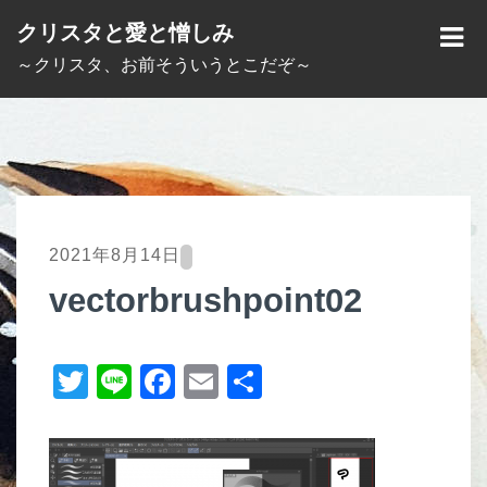
S
クリスタと愛と憎しみ
k
M
～クリスタ、お前そういうとこだぞ～
i
E
p
N
t
U
o
c
o
2021年8月14日
n
vectorbrushpoint02
t
e
T
Li
F
E
共
n
t
wi
n
a
m
有
tt
e
c
ail
er
e