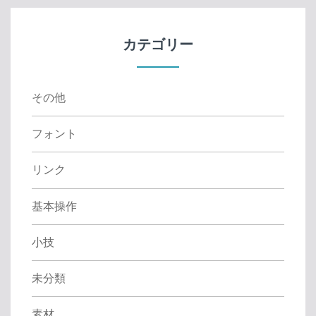
c
h
f
カテゴリー
o
r
:
その他
フォント
リンク
基本操作
小技
未分類
素材