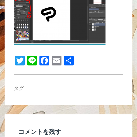
b
o
o
k
T
Li
F
E
共
wi
n
a
m
有
tt
e
c
ail
er
e
タグ
b
o
o
k
コメントを残す