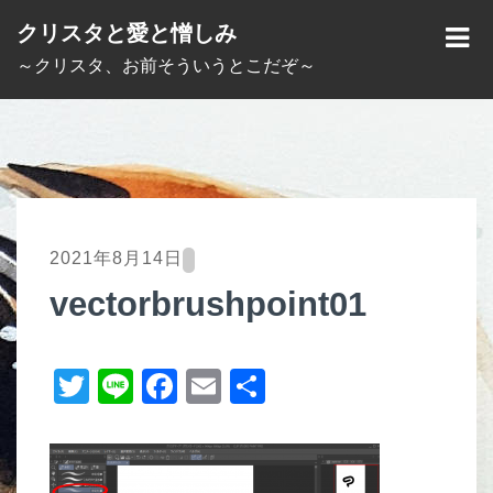
S
クリスタと愛と憎しみ
k
M
～クリスタ、お前そういうとこだぞ～
i
E
p
N
t
U
o
c
o
2021年8月14日
n
vectorbrushpoint01
t
e
T
Li
F
E
共
n
t
wi
n
a
m
有
tt
e
c
ail
er
e