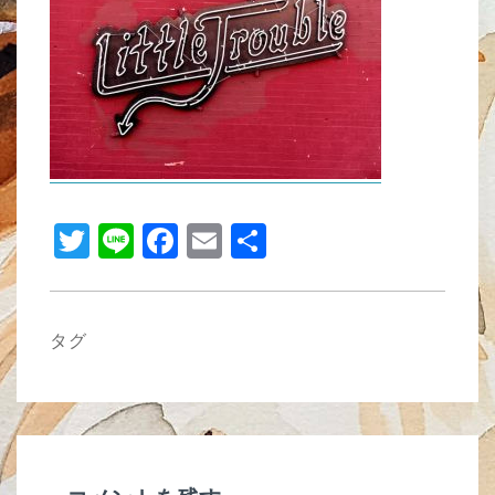
b
o
o
k
T
Li
F
E
共
wi
n
a
m
有
tt
e
c
ail
er
e
タグ
b
o
o
k