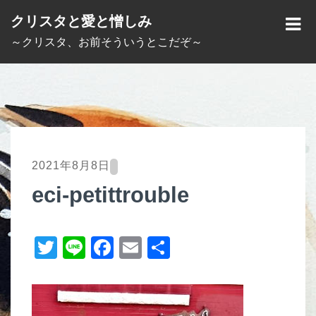
S
クリスタと愛と憎しみ
k
M
～クリスタ、お前そういうとこだぞ～
i
E
p
N
t
U
o
c
o
2021年8月8日
n
eci-petittrouble
t
e
T
Li
F
E
共
n
t
wi
n
a
m
有
tt
e
c
ail
er
e