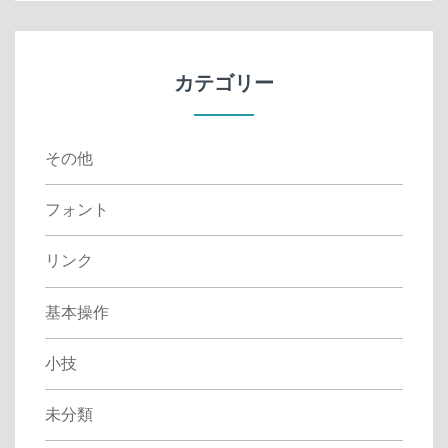
c
h
f
カテゴリー
o
r
:
その他
フォント
リンク
基本操作
小技
未分類