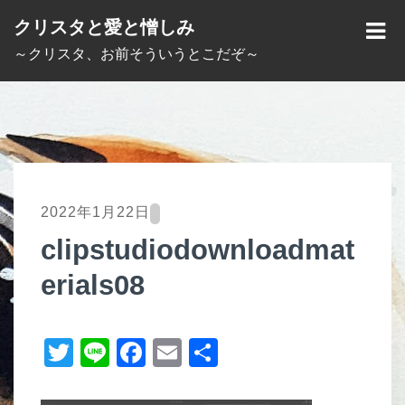
S
クリスタと愛と憎しみ
k
M
～クリスタ、お前そういうとこだぞ～
i
E
p
N
t
U
o
c
o
2022年1月22日
n
clipstudiodownloadmat
t
erials08
e
n
t
T
Li
F
E
共
wi
n
a
m
有