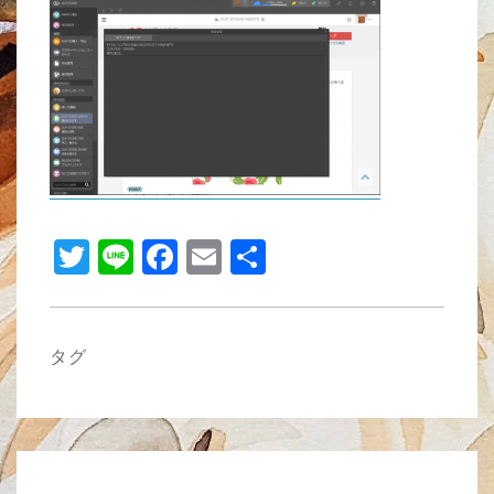
tt
e
c
ail
er
e
b
o
o
k
T
Li
F
E
共
wi
n
a
m
有
tt
e
c
ail
er
e
タグ
b
o
o