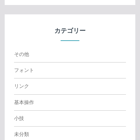
r
c
h
f
カテゴリー
o
r
:
その他
フォント
リンク
基本操作
小技
未分類