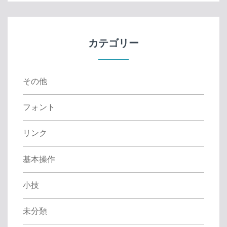
r
c
h
f
カテゴリー
o
r
:
その他
フォント
リンク
基本操作
小技
未分類