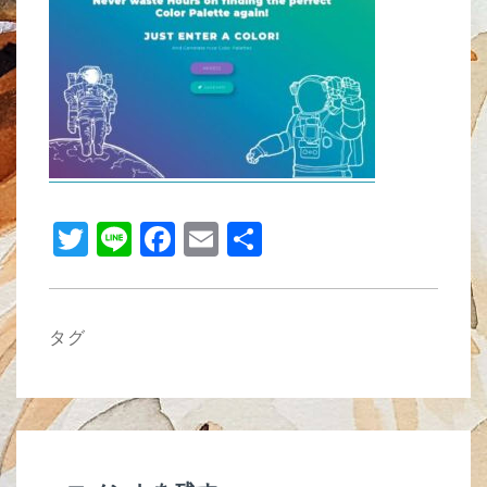
b
o
o
k
T
Li
F
E
共
wi
n
a
m
有
tt
e
c
ail
er
e
タグ
b
o
o
k