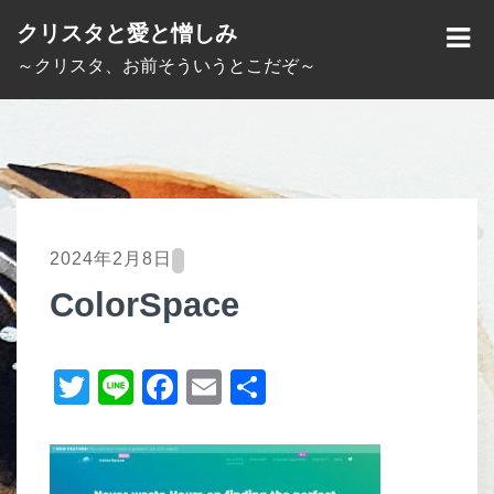
S
クリスタと愛と憎しみ
k
M
～クリスタ、お前そういうとこだぞ～
i
E
p
N
t
U
o
c
o
2024年2月8日
n
ColorSpace
t
e
T
Li
F
E
共
n
t
wi
n
a
m
有
tt
e
c
ail
er
e