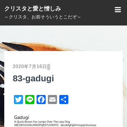
S
クリスタと愛と憎しみ
k
M
～クリスタ、お前そういうとこだぞ～
i
E
p
N
t
U
o
c
o
2020年7月16日
n
83-gadugi
t
e
T
Li
F
E
共
n
t
wi
n
a
m
有
tt
e
c
ail
er
e