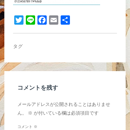
b
o
T
Li
F
E
共
o
wi
n
a
m
有
k
tt
e
c
ail
er
e
タグ
b
o
o
k
コメントを残す
メールアドレスが公開されることはありませ
ん。
※
が付いている欄は必須項目です
コメント
※