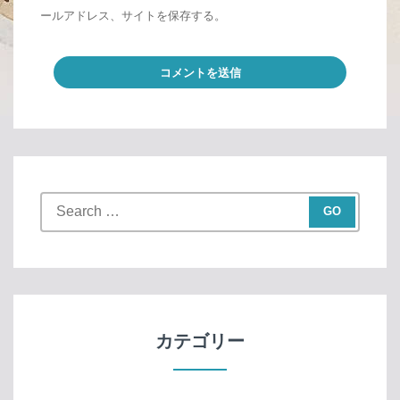
ールアドレス、サイトを保存する。
S
e
a
r
c
h
f
カテゴリー
o
r
: