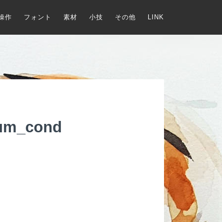
操作
フォント
素材
小技
その他
LINK
ium_cond