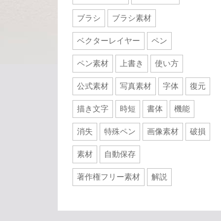
ブラシ
ブラシ素材
ベクターレイヤー
ペン
ペン素材
上書き
使い方
公式素材
写真素材
字体
復元
描き文字
時短
書体
機能
消失
特殊ペン
画像素材
破損
素材
自動保存
著作権フリー素材
解説