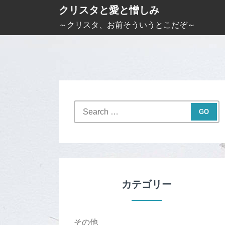
S
クリスタと愛と憎しみ
k
～クリスタ、お前そういうとこだぞ～
i
p
t
o
c
S
o
e
n
a
t
r
c
e
h
n
f
カテゴリー
t
o
r
:
その他