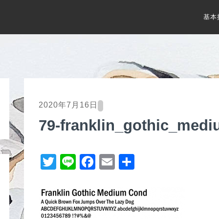
基本
2020年7月16日
79-franklin_gothic_med
T
Li
F
E
共
wi
n
a
m
有
tt
e
c
ail
er
e