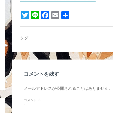
b
o
T
Li
F
E
共
o
wi
n
a
m
有
k
tt
e
c
ail
er
e
タグ
b
o
o
k
コメントを残す
メールアドレスが公開されることはありません。
コメント
※