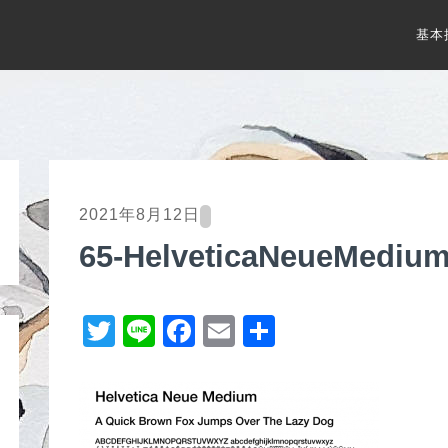
基本
2021年8月12日
65-HelveticaNeueMediu
T
Li
F
E
共
wi
n
a
m
有
tt
e
c
ail
er
e