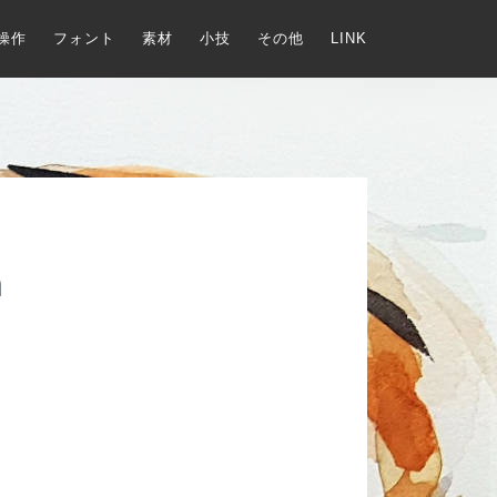
操作
フォント
素材
小技
その他
LINK
m