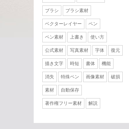
ブラシ
ブラシ素材
ベクターレイヤー
ペン
ペン素材
上書き
使い方
公式素材
写真素材
字体
復元
描き文字
時短
書体
機能
消失
特殊ペン
画像素材
破損
素材
自動保存
著作権フリー素材
解説