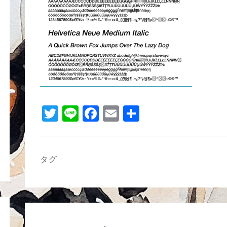
b
o
o
k
T
Li
F
E
共
wi
n
a
m
有
tt
e
c
ail
er
e
タグ
b
o
o
k