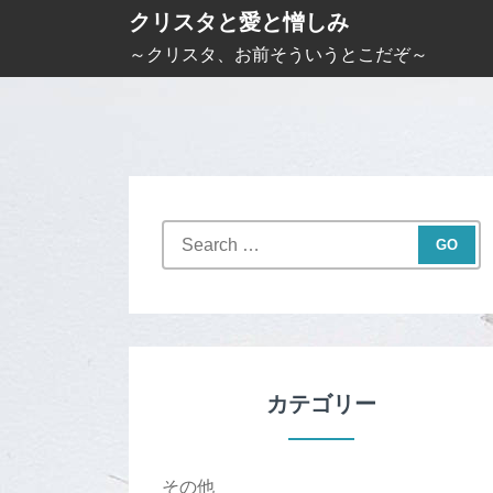
S
クリスタと愛と憎しみ
k
～クリスタ、お前そういうとこだぞ～
i
p
t
o
c
S
o
e
n
a
t
r
c
e
h
n
f
カテゴリー
t
o
r
:
その他