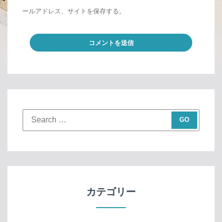
ールアドレス、サイトを保存する。
S
e
a
r
c
h
f
カテゴリー
o
r
: