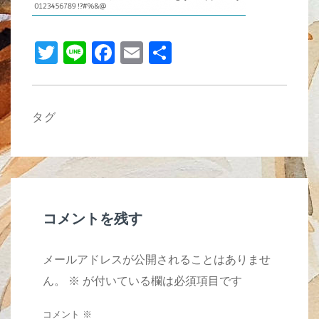
b
o
T
Li
F
E
共
o
wi
n
a
m
有
k
tt
e
c
ail
er
e
タグ
b
o
o
k
コメントを残す
メールアドレスが公開されることはありませ
ん。
※
が付いている欄は必須項目です
コメント
※