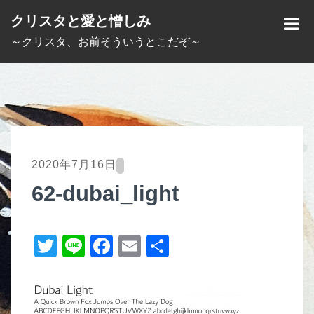
S
クリスタと愛と憎しみ
k
M
～クリスタ、お前そういうとこだぞ～
i
E
p
N
t
U
o
c
o
2020年7月16日
n
62-dubai_light
t
e
T
Li
F
E
共
n
t
wi
n
a
m
有
tt
e
c
ail
er
e