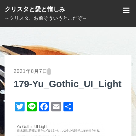
S
クリスタと愛と憎しみ
k
M
～クリスタ、お前そういうとこだぞ～
i
E
p
N
t
U
o
c
o
2021年8月7日
n
179-Yu_Gothic_UI_Light
t
e
T
Li
F
E
共
n
t
wi
n
a
m
有
tt
e
c
ail
er
e