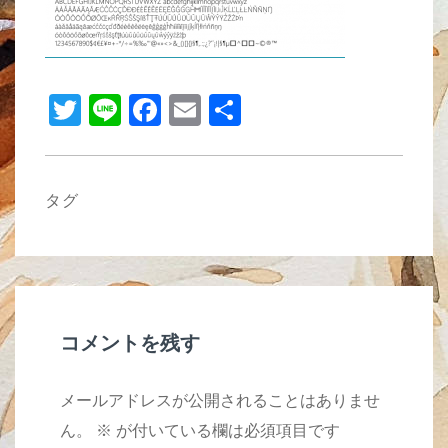
b
o
o
T
Li
F
E
共
k
wi
n
a
m
有
tt
e
c
ail
er
e
タグ
b
o
o
k
コメントを残す
メールアドレスが公開されることはありませ
ん。
※
が付いている欄は必須項目です