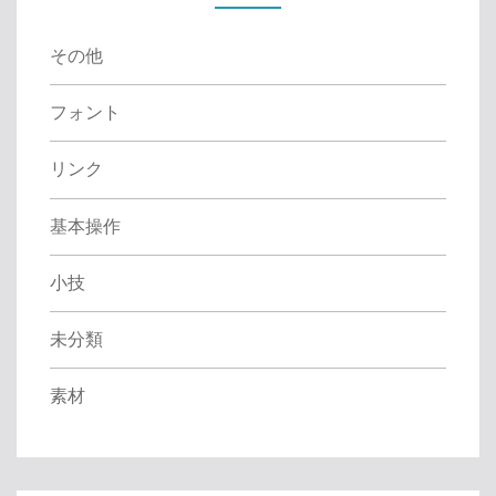
r
:
その他
フォント
リンク
基本操作
小技
未分類
素材