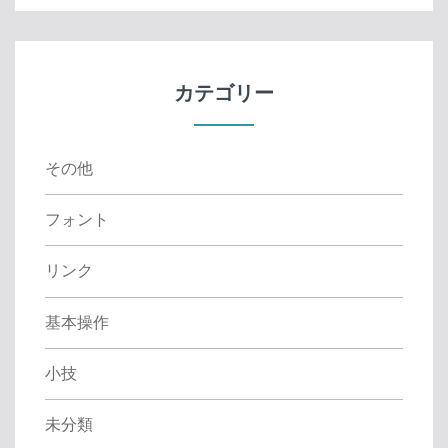
r
c
h
f
カテゴリー
o
r
:
その他
フォント
リンク
基本操作
小技
未分類