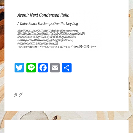
wi
n
a
m
有
tt
e
c
ail
er
e
b
o
o
k
T
Li
F
E
共
wi
n
a
m
有
tt
e
c
ail
er
e
タグ
b
o
o