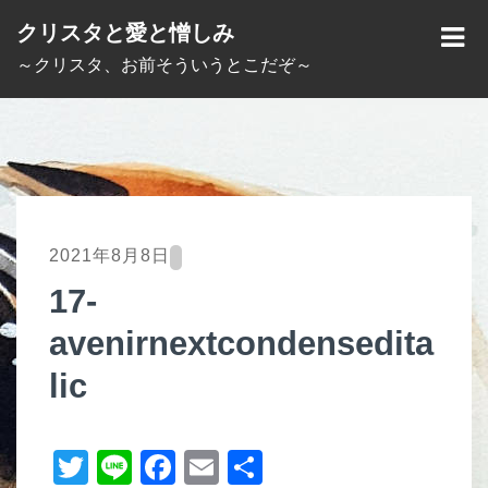
S
クリスタと愛と憎しみ
k
M
～クリスタ、お前そういうとこだぞ～
i
E
p
N
t
U
o
c
o
2021年8月8日
n
17-
t
avenirnextcondensedita
e
n
lic
t
T
Li
F
E
共