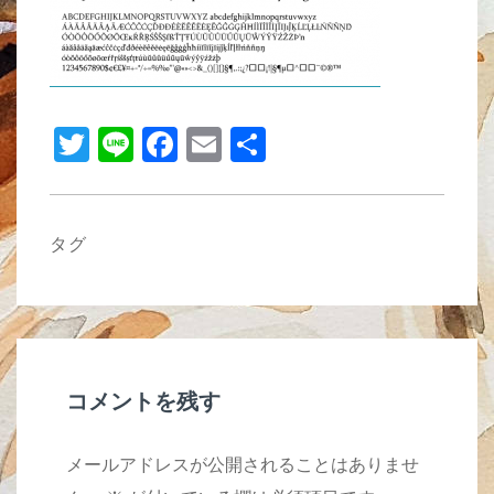
b
o
o
k
T
Li
F
E
共
wi
n
a
m
有
tt
e
c
ail
er
e
タグ
b
o
o
k
コメントを残す
メールアドレスが公開されることはありませ