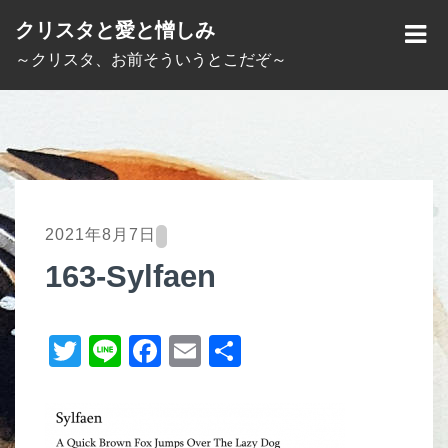
S
クリスタと愛と憎しみ
k
M
～クリスタ、お前そういうとこだぞ～
i
E
p
N
t
U
o
c
o
2021年8月7日
n
163-Sylfaen
t
e
T
Li
F
E
共
n
t
wi
n
a
m
有
tt
e
c
ail
er
e