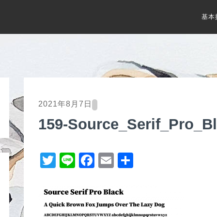
基本
2021年8月7日
159-Source_Serif_Pro_B
T
Li
F
E
共
wi
n
a
m
有
tt
e
c
ail
er
e