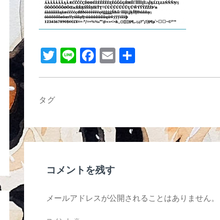
b
o
o
k
T
Li
F
E
共
wi
n
a
m
有
tt
e
c
ail
er
e
タグ
b
o
o
k
コメントを残す
メールアドレスが公開されることはありません。