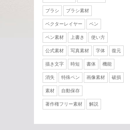
ブラシ
ブラシ素材
ベクターレイヤー
ペン
ペン素材
上書き
使い方
公式素材
写真素材
字体
復元
描き文字
時短
書体
機能
消失
特殊ペン
画像素材
破損
素材
自動保存
著作権フリー素材
解説