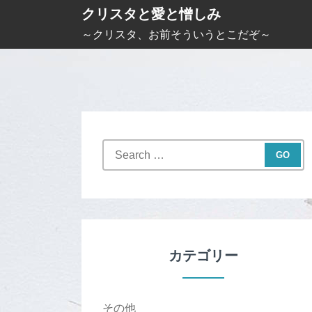
S
クリスタと愛と憎しみ
k
～クリスタ、お前そういうとこだぞ～
i
p
t
o
c
S
o
e
n
a
t
r
c
e
h
n
f
カテゴリー
t
o
r
:
その他