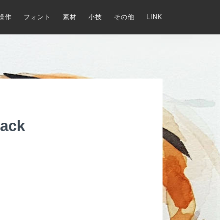
操作
フォント
素材
小技
その他
LINK
lack