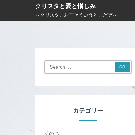
S
クリスタと愛と憎しみ
k
～クリスタ、お前そういうとこだぞ～
i
p
t
o
c
S
o
e
n
a
t
r
c
e
h
n
f
カテゴリー
t
o
r
:
その他