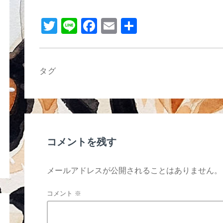
b
o
T
Li
F
E
共
o
wi
n
a
m
有
k
tt
e
c
ail
er
e
タグ
b
o
o
k
コメントを残す
メールアドレスが公開されることはありません。
コメント
※