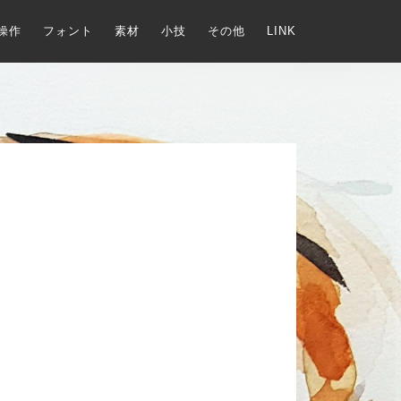
操作
フォント
素材
小技
その他
LINK