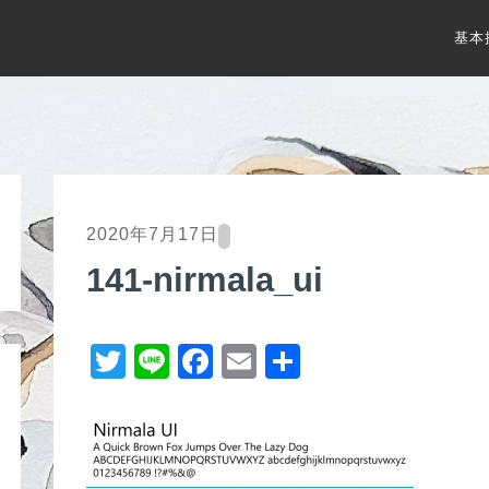
基本
2020年7月17日
141-nirmala_ui
T
Li
F
E
共
wi
n
a
m
有
tt
e
c
ail
er
e