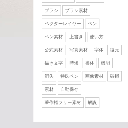
ブラシ
ブラシ素材
ベクターレイヤー
ペン
ペン素材
上書き
使い方
公式素材
写真素材
字体
復元
描き文字
時短
書体
機能
消失
特殊ペン
画像素材
破損
素材
自動保存
著作権フリー素材
解説