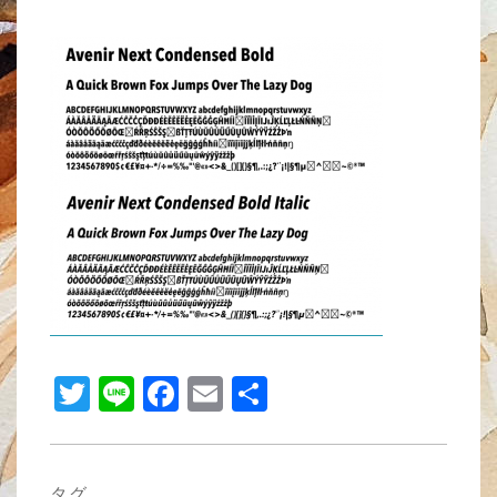
wi
n
a
m
有
tt
e
c
ail
er
e
b
o
o
k
T
Li
F
E
共
wi
n
a
m
有
tt
e
c
ail
タグ