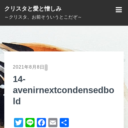
S
クリスタと愛と憎しみ
k
M
～クリスタ、お前そういうとこだぞ～
i
E
p
N
t
U
o
c
o
2021年8月8日
n
14-
t
avenirnextcondensedbo
e
n
ld
t
T
Li
F
E
共