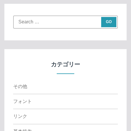
S
e
a
r
c
h
f
カテゴリー
o
r
:
その他
フォント
リンク