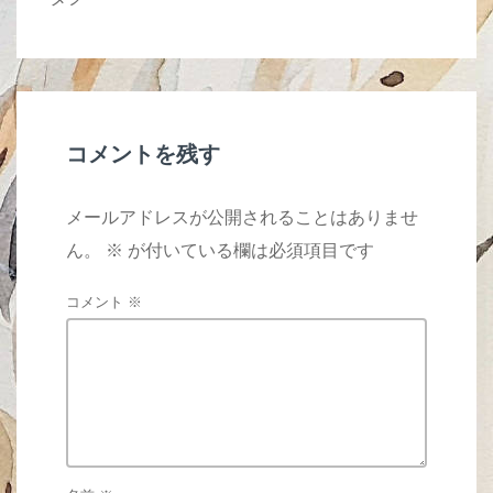
er
e
b
o
o
k
コメントを残す
メールアドレスが公開されることはありませ
ん。
※
が付いている欄は必須項目です
コメント
※