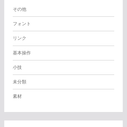
:
その他
フォント
リンク
基本操作
小技
未分類
素材