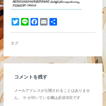
b
o
T
Li
F
E
共
o
wi
n
a
m
有
k
tt
e
c
ail
er
e
タグ
b
o
o
k
コメントを残す
メールアドレスが公開されることはありませ
ん。
※
が付いている欄は必須項目です