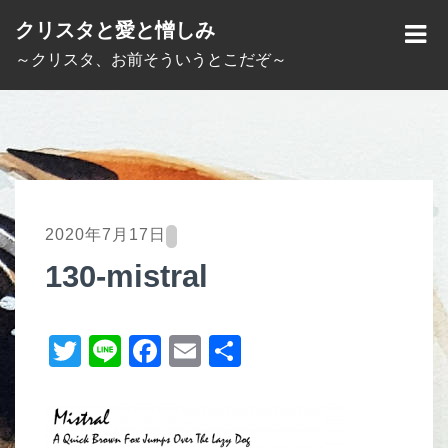
S
クリスタと愛と憎しみ
k
M
～クリスタ、お前そういうとこだぞ～
i
E
p
N
t
U
o
c
o
2020年7月17日
n
130-mistral
t
e
T
Li
F
E
共
n
t
wi
n
a
m
有
tt
e
c
ail
er
e