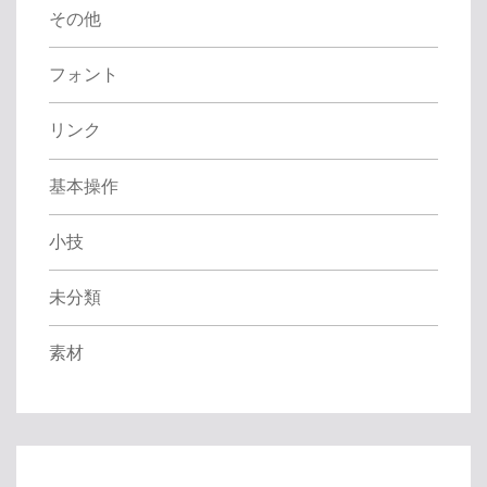
:
その他
フォント
リンク
基本操作
小技
未分類
素材