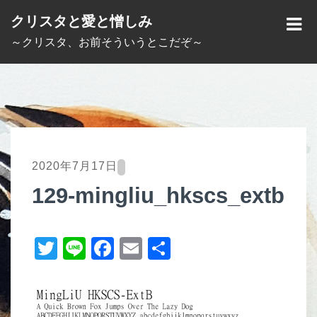
S
クリスタと愛と憎しみ
k
M
～クリスタ、お前そういうとこだぞ～
i
E
p
N
t
U
o
c
o
2020年7月17日
n
129-mingliu_hkscs_extb
t
e
T
Li
F
E
共
n
t
wi
n
a
m
有
tt
e
c
ail
er
e