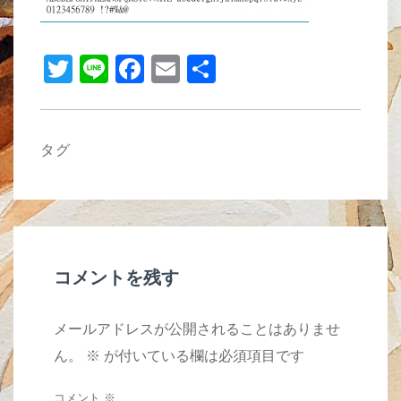
b
o
T
Li
F
E
共
o
wi
n
a
m
有
k
tt
e
c
ail
er
e
タグ
b
o
o
k
コメントを残す
メールアドレスが公開されることはありませ
ん。
※
が付いている欄は必須項目です
コメント
※