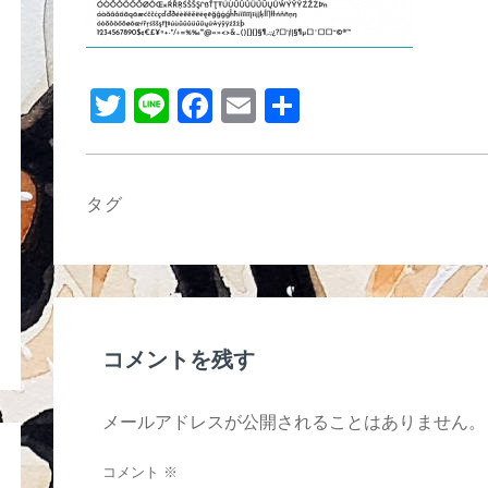
b
o
o
T
Li
F
E
共
k
wi
n
a
m
有
tt
e
c
ail
er
e
タグ
b
o
o
k
コメントを残す
メールアドレスが公開されることはありません。
コメント
※