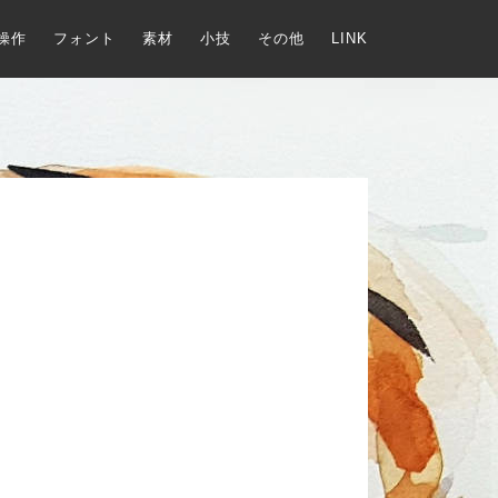
操作
フォント
素材
小技
その他
LINK