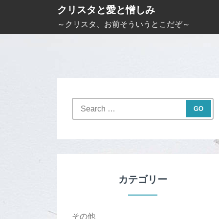
S
クリスタと愛と憎しみ
k
～クリスタ、お前そういうとこだぞ～
i
p
t
o
c
S
o
e
n
a
t
r
c
e
h
n
f
カテゴリー
t
o
r
:
その他