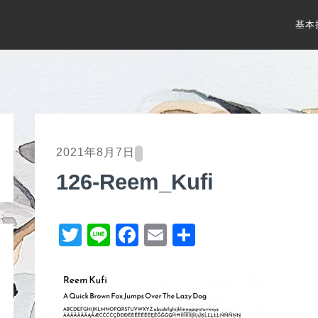
基本
2021年8月7日
126-Reem_Kufi
T
Li
F
E
共
wi
n
a
m
有
tt
e
c
ail
er
e