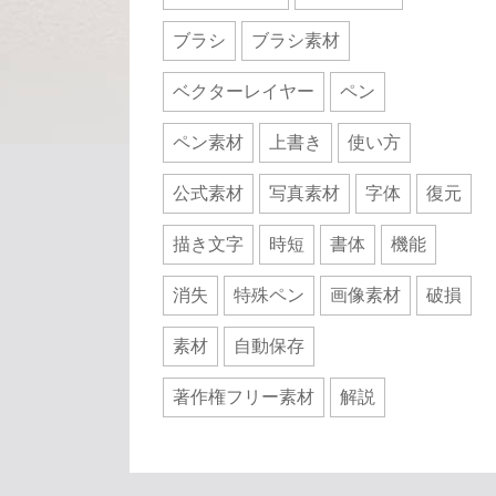
ブラシ
ブラシ素材
ベクターレイヤー
ペン
ペン素材
上書き
使い方
公式素材
写真素材
字体
復元
描き文字
時短
書体
機能
消失
特殊ペン
画像素材
破損
素材
自動保存
著作権フリー素材
解説