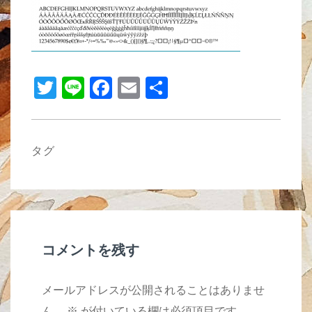
b
o
o
T
Li
F
E
共
k
wi
n
a
m
有
tt
e
c
ail
er
e
タグ
b
o
o
k
コメントを残す
メールアドレスが公開されることはありませ
ん。
※
が付いている欄は必須項目です