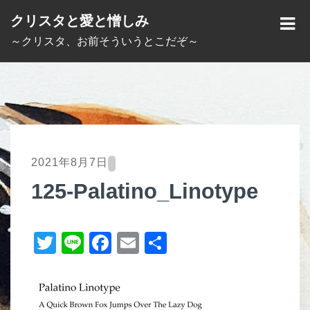
S
クリスタと愛と憎しみ
k
M
～クリスタ、お前そういうとこだぞ～
i
E
p
N
t
U
o
c
o
2021年8月7日
n
125-Palatino_Linotype
t
e
T
Li
F
E
共
n
t
wi
n
a
m
有
tt
e
c
ail
er
e