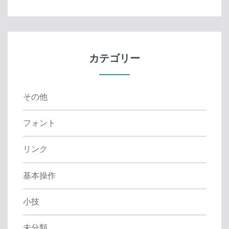
a
r
c
h
f
カテゴリー
o
r
:
その他
フォント
リンク
基本操作
小技
未分類