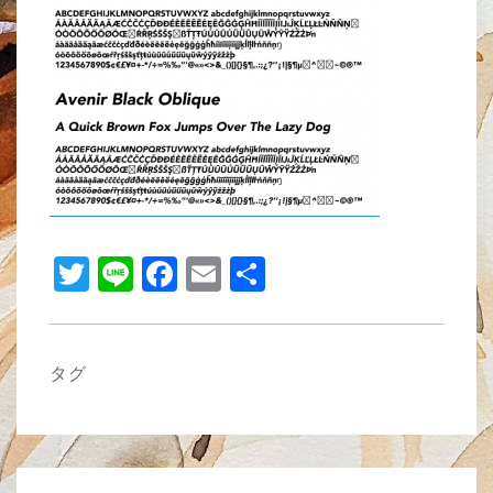
b
o
o
k
T
Li
F
E
共
wi
n
a
m
有
tt
e
c
ail
er
e
タグ
b
o
o