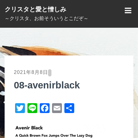
S
クリスタと愛と憎しみ
k
M
～クリスタ、お前そういうとこだぞ～
i
E
p
N
t
U
o
c
o
2021年8月8日
n
08-avenirblack
t
e
T
Li
F
E
共
n
t
wi
n
a
m
有
tt
e
c
ail
er
e